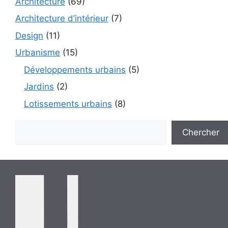
Architecture
(69)
Architecture d’intérieur
(7)
Design
(11)
Urbanisme
(15)
Développements urbains
(5)
Jardins
(2)
Lotissements urbains
(8)
Rechercher
Chercher