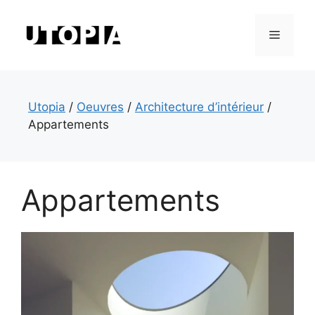
Aller
au
Menu
contenu
Utopia
/
Oeuvres
/
Architecture d’intérieur
/
Appartements
Appartements