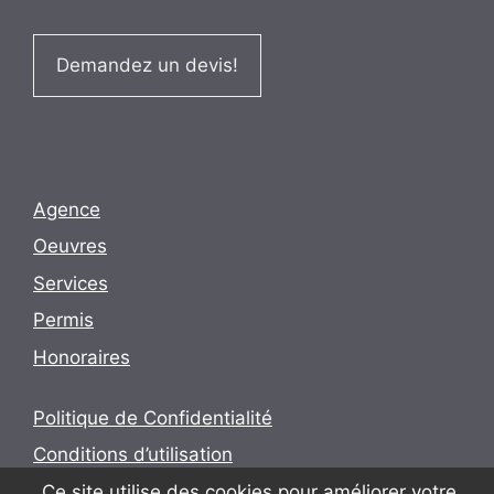
Demandez un devis!
Agence
Oeuvres
Services
Permis
Honoraires
Politique de Confidentialité
Conditions d’utilisation
Ce site utilise des cookies pour améliorer votre
Politique en matière de cookies