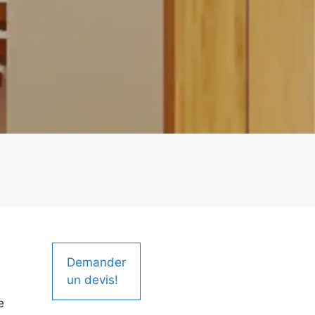
Demander
un devis!
e