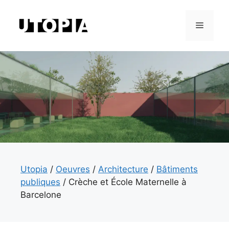
Aller
au
Menu
contenu
Utopia
/
Oeuvres
/
Architecture
/
Bâtiments
publiques
/
Crèche et École Maternelle à
Barcelone