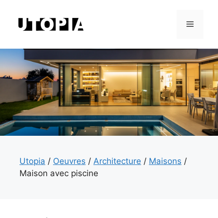
Aller
au
Menu
contenu
Utopia
/
Oeuvres
/
Architecture
/
Maisons
/
Maison avec piscine