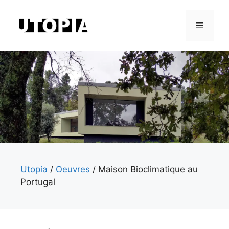
Aller
au
Menu
contenu
Utopia
/
Oeuvres
/
Maison Bioclimatique au
Portugal