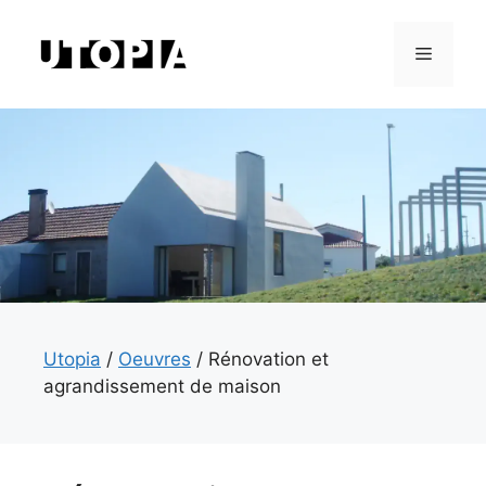
Aller
au
Menu
contenu
Utopia
/
Oeuvres
/
Rénovation et
agrandissement de maison