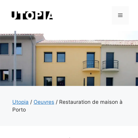
Aller
au
Menu
contenu
Utopia
/
Oeuvres
/
Restauration de maison à
Porto