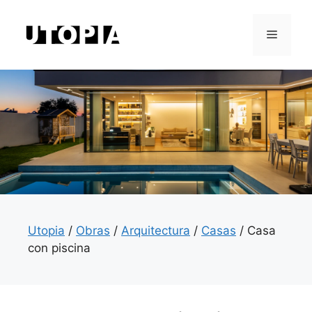
Saltar
al
Menú
contenido
Utopia
/
Obras
/
Arquitectura
/
Casas
/
Casa
con piscina