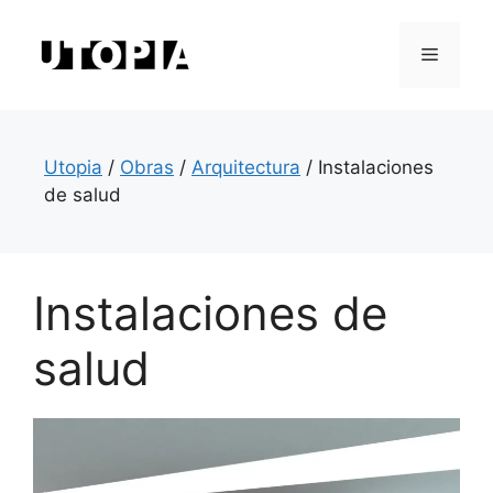
Saltar
al
Menú
contenido
Utopia
/
Obras
/
Arquitectura
/
Instalaciones
de salud
Instalaciones de
salud