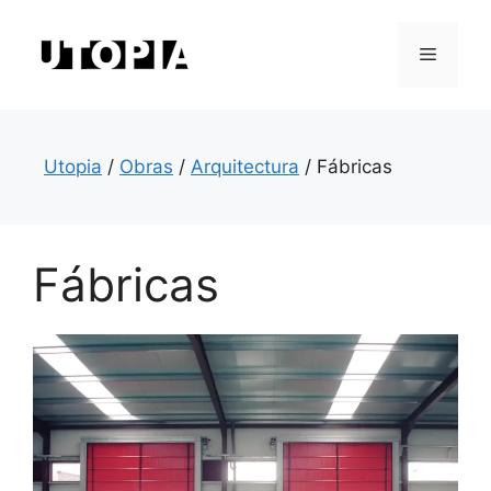
Saltar
al
Menú
contenido
Utopia
/
Obras
/
Arquitectura
/
Fábricas
Fábricas