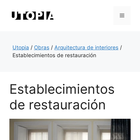
Saltar
al
Menú
contenido
Utopia
/
Obras
/
Arquitectura de interiores
/
Establecimientos de restauración
Establecimientos
de restauración