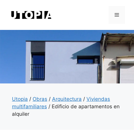
Saltar
al
Menú
contenido
Utopia
/
Obras
/
Arquitectura
/
Viviendas
multifamiliares
/
Edificio de apartamentos en
alquiler