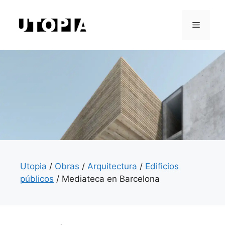
Saltar
al
Menú
contenido
Utopia
/
Obras
/
Arquitectura
/
Edificios
públicos
/
Mediateca en Barcelona