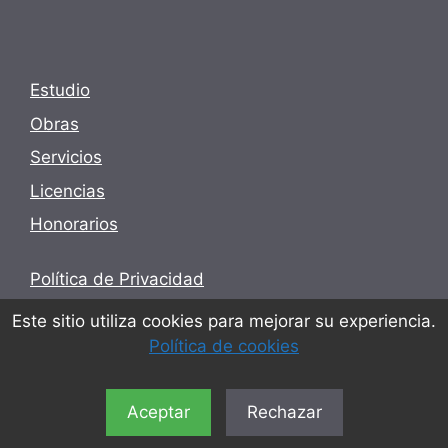
Estudio
Obras
Servicios
Licencias
Honorarios
Política de Privacidad
Términos y condiciones
Este sitio utiliza cookies para mejorar su experiencia.
Política de cookies
Política de cookies
Aceptar
Rechazar
© 2026 Utopia - Arquitectura e Engenharia Lda