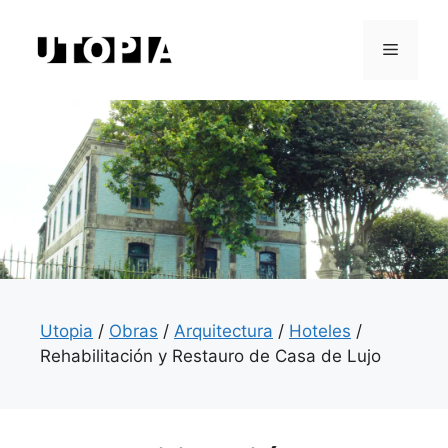
Saltar
al
Menú
contenido
Utopia
/
Obras
/
Arquitectura
/
Hoteles
/
Rehabilitación y Restauro de Casa de Lujo