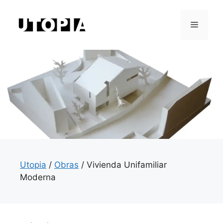
Saltar
al
Menú
contenido
Utopia
/
Obras
/
Vivienda Unifamiliar
Moderna