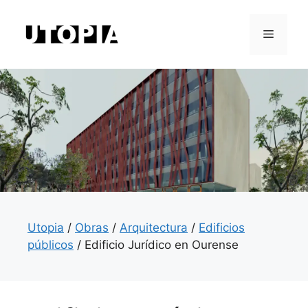
Saltar
al
Menú
contenido
Utopia
/
Obras
/
Arquitectura
/
Edificios
públicos
/
Edificio Jurídico en Ourense