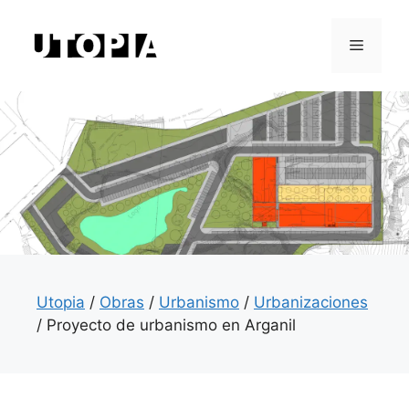
Saltar
al
Menú
contenido
Utopia
/
Obras
/
Urbanismo
/
Urbanizaciones
/
Proyecto de urbanismo en Arganil