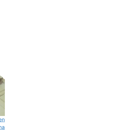
en
na