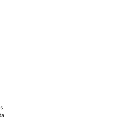
s
s.
ta