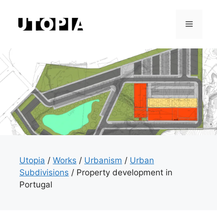
Skip
to
Menu
content
Utopia
/
Works
/
Urbanism
/
Urban
Subdivisions
/
Property development in
Portugal